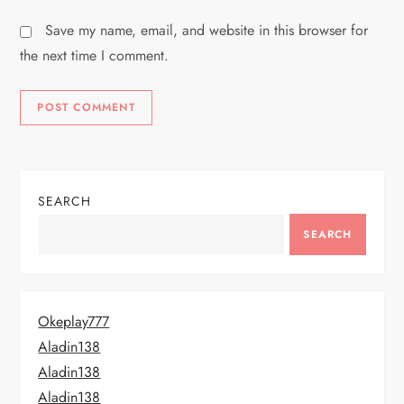
Save my name, email, and website in this browser for
the next time I comment.
SEARCH
SEARCH
Okeplay777
Aladin138
Aladin138
Aladin138