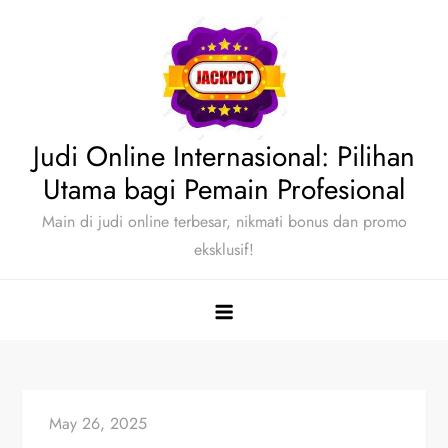
Skip
to
content
Judi Online Internasional: Pilihan
Utama bagi Pemain Profesional
Main di judi online terbesar, nikmati bonus dan promo
eksklusif!