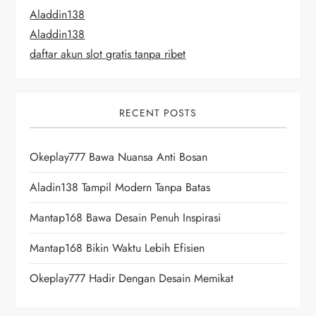
Aladdin138
Aladdin138
daftar akun slot gratis tanpa ribet
RECENT POSTS
Okeplay777 Bawa Nuansa Anti Bosan
Aladin138 Tampil Modern Tanpa Batas
Mantap168 Bawa Desain Penuh Inspirasi
Mantap168 Bikin Waktu Lebih Efisien
Okeplay777 Hadir Dengan Desain Memikat