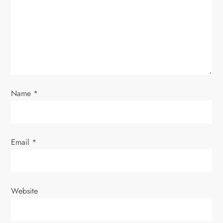
a
t
i
o
Name
*
n
Email
*
Website