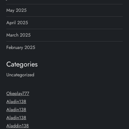
May 2025
April 2025
March 2025
February 2025
Categories
Uncategorized
Okeplay777
Aladin138
Aladin138
Aladin138
Aladdin138