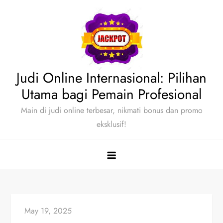
Skip
to
content
Judi Online Internasional: Pilihan
Utama bagi Pemain Profesional
Main di judi online terbesar, nikmati bonus dan promo
eksklusif!