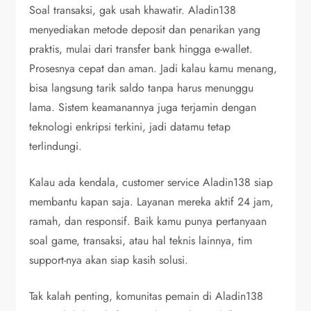
Soal transaksi, gak usah khawatir. Aladin138
menyediakan metode deposit dan penarikan yang
praktis, mulai dari transfer bank hingga e-wallet.
Prosesnya cepat dan aman. Jadi kalau kamu menang,
bisa langsung tarik saldo tanpa harus menunggu
lama. Sistem keamanannya juga terjamin dengan
teknologi enkripsi terkini, jadi datamu tetap
terlindungi.
Kalau ada kendala, customer service Aladin138 siap
membantu kapan saja. Layanan mereka aktif 24 jam,
ramah, dan responsif. Baik kamu punya pertanyaan
soal game, transaksi, atau hal teknis lainnya, tim
support-nya akan siap kasih solusi.
Tak kalah penting, komunitas pemain di Aladin138