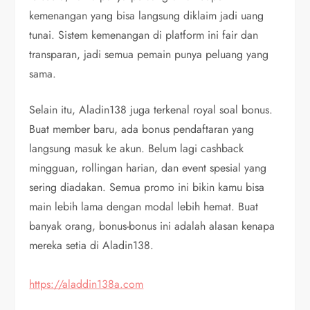
kemenangan yang bisa langsung diklaim jadi uang
tunai. Sistem kemenangan di platform ini fair dan
transparan, jadi semua pemain punya peluang yang
sama.
Selain itu, Aladin138 juga terkenal royal soal bonus.
Buat member baru, ada bonus pendaftaran yang
langsung masuk ke akun. Belum lagi cashback
mingguan, rollingan harian, dan event spesial yang
sering diadakan. Semua promo ini bikin kamu bisa
main lebih lama dengan modal lebih hemat. Buat
banyak orang, bonus-bonus ini adalah alasan kenapa
mereka setia di Aladin138.
https://aladdin138a.com