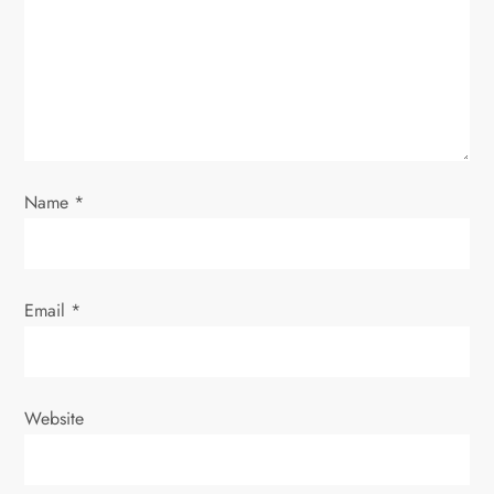
a
t
i
o
Name
*
n
Email
*
Website