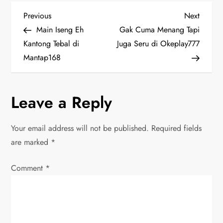
P
Previous
Next
Previous
Next
Post
Post
Main Iseng Eh
Gak Cuma Menang Tapi
o
Kantong Tebal di
Juga Seru di Okeplay777
Mantap168
s
t
Leave a Reply
n
Your email address will not be published.
Required fields
a
are marked
*
v
Comment
*
i
g