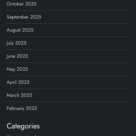
October 2025
September 2025
August 2025
July 2025
June 2025
May 2025
April 2025
March 2025
February 2025
Categories