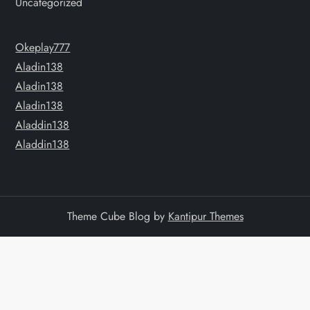
Uncategorized
Okeplay777
Aladin138
Aladin138
Aladin138
Aladdin138
Aladdin138
Theme Cube Blog by
Kantipur Themes