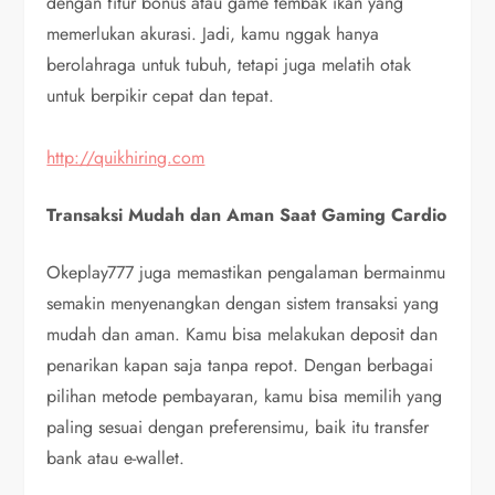
dengan fitur bonus atau game tembak ikan yang
memerlukan akurasi. Jadi, kamu nggak hanya
berolahraga untuk tubuh, tetapi juga melatih otak
untuk berpikir cepat dan tepat.
http://quikhiring.com
Transaksi Mudah dan Aman Saat Gaming Cardio
Okeplay777 juga memastikan pengalaman bermainmu
semakin menyenangkan dengan sistem transaksi yang
mudah dan aman. Kamu bisa melakukan deposit dan
penarikan kapan saja tanpa repot. Dengan berbagai
pilihan metode pembayaran, kamu bisa memilih yang
paling sesuai dengan preferensimu, baik itu transfer
bank atau e-wallet.