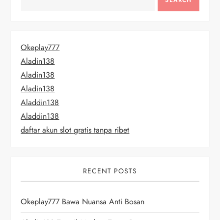
SEARCH
Okeplay777
Aladin138
Aladin138
Aladin138
Aladdin138
Aladdin138
daftar akun slot gratis tanpa ribet
RECENT POSTS
Okeplay777 Bawa Nuansa Anti Bosan