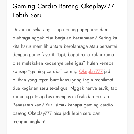
Gaming Cardio Bareng Okeplay777
Lebih Seru
Di zaman sekarang, siapa bilang ngegame dan
olahraga nggak bisa berjalan bersamaan? Sering kali
kita harus memilih antara berolahraga atau bersantai
dengan game favorit. Tapi, bagaimana kalau kamu
bisa melakukan keduanya sekaligus? Itulah kenapa
konsep “gaming cardio” bareng
Okeplay777
jadi
pilihan yang tepat buat kamu yang ingin menikmati
dua kegiatan seru sekaligus. Nggak hanya asyik, tapi
kamu juga tetap bisa mengasah fisik dan pikiran.
Penasaran kan? Yuk, simak kenapa gaming cardio
bareng Okeplay777 bisa jadi lebih seru dan
menguntungkan!