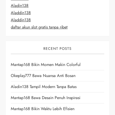
Aladin138
Aladdin138
Aladdin138
daftar akun slot gratis tanpa ribet
RECENT POSTS
Mantap168 Bikin Momen Makin Colorful
Okeplay777 Bawa Nuansa Anti Bosan
Aladin138 Tampil Modern Tanpa Batas
Mantap168 Bawa Desain Penuh Inspirasi
Mantap168 Bikin Waktu Lebih Efisien