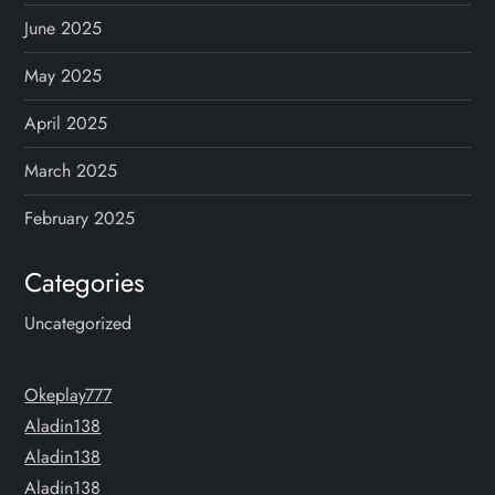
June 2025
May 2025
April 2025
March 2025
February 2025
Categories
Uncategorized
Okeplay777
Aladin138
Aladin138
Aladin138