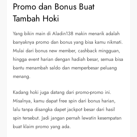
Promo dan Bonus Buat
Tambah Hoki
Yang bikin main di Aladin138 makin menarik adalah
banyaknya promo dan bonus yang bisa kamu nikmati.
Mulai dari bonus new member, cashback mingguan,
hingga event harian dengan hadiah besar, semua bisa
bantu menambah saldo dan memperbesar peluang
menang.
Kadang hoki juga datang dari promo-promo ini.
Misalnya, kamu dapat free spin dari bonus harian,
lalu tanpa disangka dapet jackpot besar dari hasil
spin tersebut. Jadi jangan pernah lewatin kesempatan
buat klaim promo yang ada.