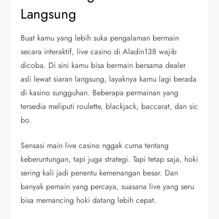
Langsung
Buat kamu yang lebih suka pengalaman bermain
secara interaktif, live casino di Aladin138 wajib
dicoba. Di sini kamu bisa bermain bersama dealer
asli lewat siaran langsung, layaknya kamu lagi berada
di kasino sungguhan. Beberapa permainan yang
tersedia meliputi roulette, blackjack, baccarat, dan sic
bo.
Sensasi main live casino nggak cuma tentang
keberuntungan, tapi juga strategi. Tapi tetap saja, hoki
sering kali jadi penentu kemenangan besar. Dan
banyak pemain yang percaya, suasana live yang seru
bisa memancing hoki datang lebih cepat.