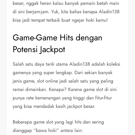
besar, nggak heran kalau banyak pemain betah main
di sini berjam-jam. Yuk, kita bahas kenapa Aladin138
bisa jadi tempat terbaik buat ngejar hoki kamu!
Game-Game Hits dengan
Potensi Jackpot
Salah satu daya tarik utama Aladin138 adalah koleksi
gamenya yang super lengkap. Dari sekian banyak
jenis game, slot online jadi salah satu yang paling
ramai dimainkan. Kenapa? Karena game slot di sini
punya rate kemenangan yang tinggi dan fitur-fitur
yang bisa mendadak kasih jackpot besar.
Beberapa game slot yang lagi hits dan sering
dianggap “bawa hoki” antara lain: