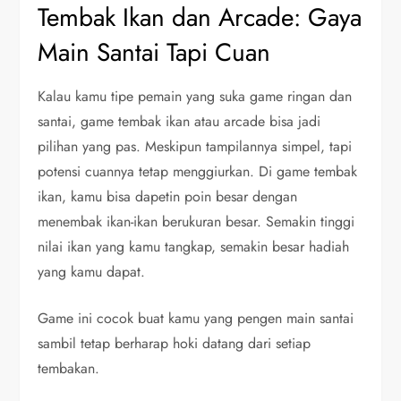
Tembak Ikan dan Arcade: Gaya
Main Santai Tapi Cuan
Kalau kamu tipe pemain yang suka game ringan dan
santai, game tembak ikan atau arcade bisa jadi
pilihan yang pas. Meskipun tampilannya simpel, tapi
potensi cuannya tetap menggiurkan. Di game tembak
ikan, kamu bisa dapetin poin besar dengan
menembak ikan-ikan berukuran besar. Semakin tinggi
nilai ikan yang kamu tangkap, semakin besar hadiah
yang kamu dapat.
Game ini cocok buat kamu yang pengen main santai
sambil tetap berharap hoki datang dari setiap
tembakan.