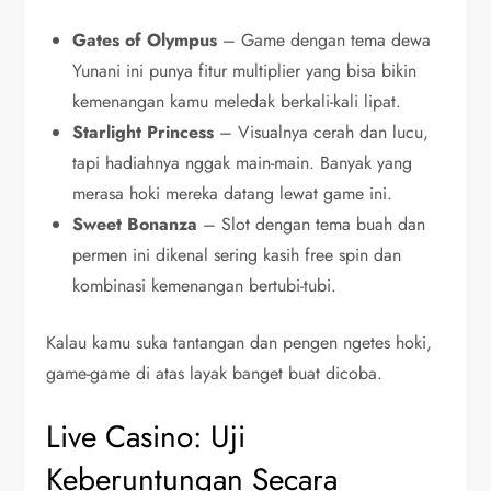
Gates of Olympus
– Game dengan tema dewa
Yunani ini punya fitur multiplier yang bisa bikin
kemenangan kamu meledak berkali-kali lipat.
Starlight Princess
– Visualnya cerah dan lucu,
tapi hadiahnya nggak main-main. Banyak yang
merasa hoki mereka datang lewat game ini.
Sweet Bonanza
– Slot dengan tema buah dan
permen ini dikenal sering kasih free spin dan
kombinasi kemenangan bertubi-tubi.
Kalau kamu suka tantangan dan pengen ngetes hoki,
game-game di atas layak banget buat dicoba.
Live Casino: Uji
Keberuntungan Secara