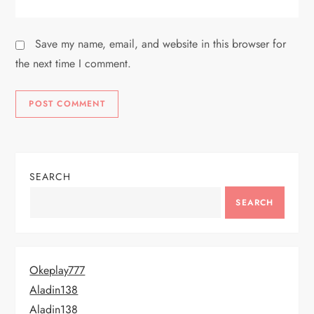
Save my name, email, and website in this browser for
the next time I comment.
SEARCH
SEARCH
Okeplay777
Aladin138
Aladin138