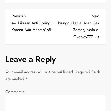
P
Previous
Next
Previous
Next
Post
Post
Liburan Anti Boring
Nunggu Lama Udah Gak
o
Karena Ada Mantap168
Zaman, Main di
Okeplay777
s
t
Leave a Reply
n
Your email address will not be published.
Required fields
a
are marked
*
v
Comment
*
i