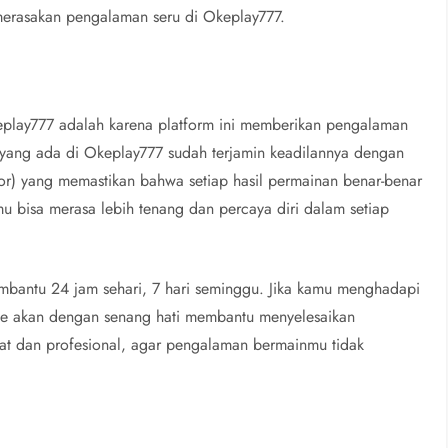
merasakan pengalaman seru di Okeplay777.
eplay777 adalah karena platform ini memberikan pengalaman
 yang ada di Okeplay777 sudah terjamin keadilannya dengan
 yang memastikan bahwa setiap hasil permainan benar-benar
mu bisa merasa lebih tenang dan percaya diri dalam setiap
embantu 24 jam sehari, 7 hari seminggu. Jika kamu menghadapi
vice akan dengan senang hati membantu menyelesaikan
at dan profesional, agar pengalaman bermainmu tidak