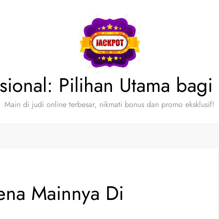
asional: Pilihan Utama bagi
Main di judi online terbesar, nikmati bonus dan promo eksklusif!
rena Mainnya Di