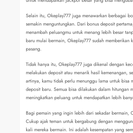
untuk mendapatkan jackpot besar yang bisa mengubah
Selain itu, Okeplay777 juga menawarkan berbagai
semakin menguntungkan. Dari bonus deposit pertama,
menambah peluangmu untuk menang lebih besar tanp
baru mulai bermain, Okeplay777 sudah memberikan k
pasang.
Tidak hanya itu, Okeplay777 juga dikenal dengan kece
melakukan deposit atau menarik hasil kemenangan, s
artinya, kamu tidak perlu menunggu lama untuk bis
deposit baru. Semua bisa dilakukan dalam hitungan 
meningkatkan peluang untuk mendapatkan lebih ban
Bagi pemain yang ingin lebih dari sekadar bermain,
Cukup ajak teman untuk bergabung dengan menggunak
kali mereka bermain. Ini adalah kesempatan yang s