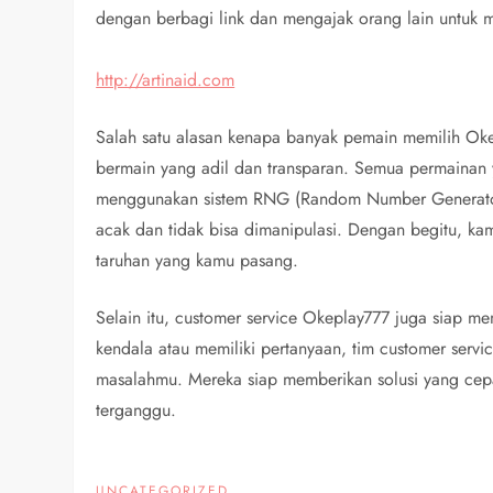
dengan berbagi link dan mengajak orang lain untuk 
http://artinaid.com
Salah satu alasan kenapa banyak pemain memilih Ok
bermain yang adil dan transparan. Semua permainan
menggunakan sistem RNG (Random Number Generator)
acak dan tidak bisa dimanipulasi. Dengan begitu, ka
taruhan yang kamu pasang.
Selain itu, customer service Okeplay777 juga siap m
kendala atau memiliki pertanyaan, tim customer ser
masalahmu. Mereka siap memberikan solusi yang cep
terganggu.
UNCATEGORIZED