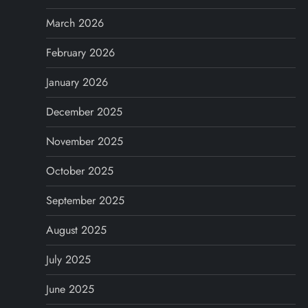
March 2026
February 2026
January 2026
December 2025
November 2025
October 2025
September 2025
August 2025
July 2025
June 2025