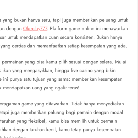
yang bukan hanya seru, tapi juga memberikan peluang untuk
taan dengan
Okeplay777
. Platform game online ini menawarkan
besar untuk mendapatkan cuan secara konsisten. Bukan hanya
in yang cerdas dan memanfaatkan setiap kesempatan yang ada.
permainan yang bisa kamu pilih sesuai dengan selera. Mulai
 ikan yang mengasyikkan, hingga live casino yang bikin
 ini punya satu tujuan yang sama: memberikan kesempatan
k mendapatkan uang yang ngalir terus!
eberagaman game yang ditawarkan. Tidak hanya menyediakan
tetapi juga memberikan peluang bagi pemain dengan modal
taruhan yang fleksibel, kamu bisa memilih untuk bermain
kan dengan taruhan kecil, kamu tetap punya kesempatan