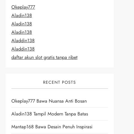
Okeplay777
Aladin138
Aladin138
Aladin138
Aladdin138
Aladdin138
daftar akun slot gratis tanpa ribet
RECENT POSTS
Okeplay777 Bawa Nuansa Anti Bosan
Aladin138 Tampil Modern Tanpa Batas
Mantap168 Bawa Desain Penuh Inspirasi