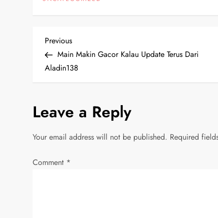
P
Previous
Previous
Post
Main Makin Gacor Kalau Update Terus Dari
o
Aladin138
s
Leave a Reply
t
n
Your email address will not be published.
Required fiel
a
Comment
*
v
i