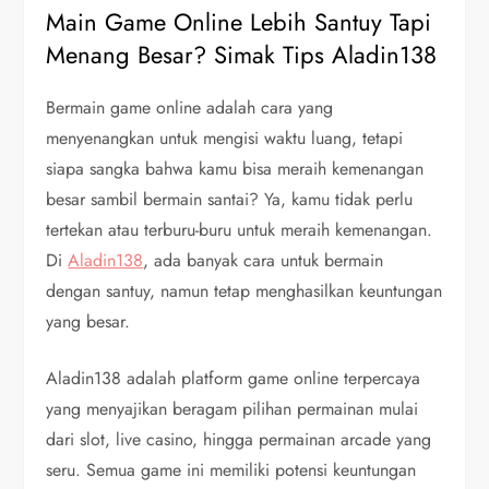
Main Game Online Lebih Santuy Tapi
Menang Besar? Simak Tips Aladin138
Bermain game online adalah cara yang
menyenangkan untuk mengisi waktu luang, tetapi
siapa sangka bahwa kamu bisa meraih kemenangan
besar sambil bermain santai? Ya, kamu tidak perlu
tertekan atau terburu-buru untuk meraih kemenangan.
Di
Aladin138
, ada banyak cara untuk bermain
dengan santuy, namun tetap menghasilkan keuntungan
yang besar.
Aladin138 adalah platform game online terpercaya
yang menyajikan beragam pilihan permainan mulai
dari slot, live casino, hingga permainan arcade yang
seru. Semua game ini memiliki potensi keuntungan