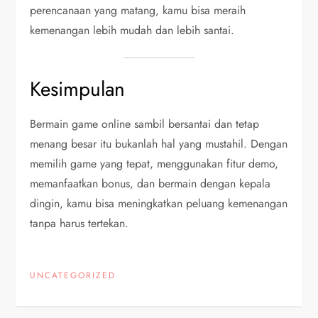
perencanaan yang matang, kamu bisa meraih
kemenangan lebih mudah dan lebih santai.
Kesimpulan
Bermain game online sambil bersantai dan tetap
menang besar itu bukanlah hal yang mustahil. Dengan
memilih game yang tepat, menggunakan fitur demo,
memanfaatkan bonus, dan bermain dengan kepala
dingin, kamu bisa meningkatkan peluang kemenangan
tanpa harus tertekan.
UNCATEGORIZED