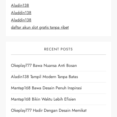
Aladin138
Aladdin138
Aladdin138
daftar akun slot gratis tanpa ribet
RECENT POSTS
Okeplay777 Bawa Nuansa Anti Bosan
Aladin138 Tampil Modern Tanpa Batas
Mantap168 Bawa Desain Penuh Inspirasi
Mantap168 Bikin Waktu Lebih Efisien
Okeplay777 Hadir Dengan Desain Memikat