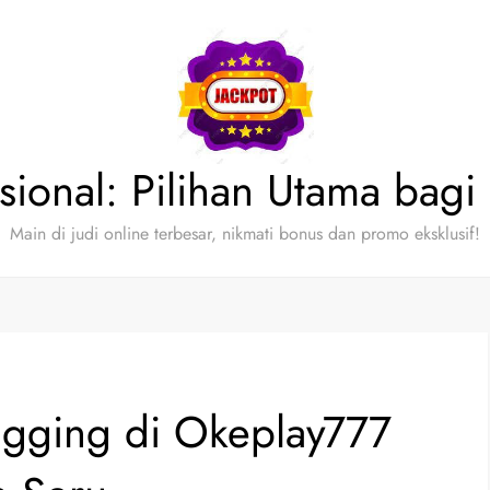
asional: Pilihan Utama bagi
Main di judi online terbesar, nikmati bonus dan promo eksklusif!
Lagging di Okeplay777