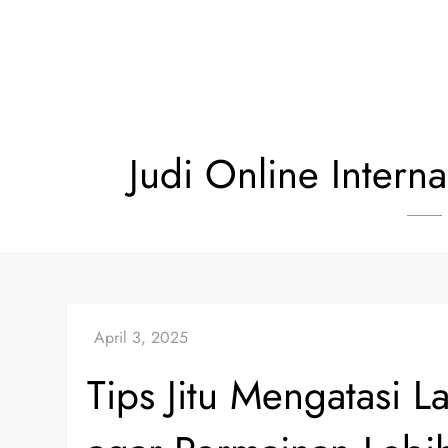
Skip
to
content
Judi Online Intern
Tips Jitu Mengatasi 