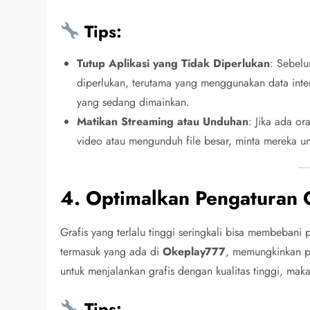
Tips:
Tutup Aplikasi yang Tidak Diperlukan
: Sebelu
diperlukan, terutama yang menggunakan data inte
yang sedang dimainkan.
Matikan Streaming atau Unduhan
: Jika ada o
video atau mengunduh file besar, minta mereka un
4. Optimalkan Pengaturan 
Grafis yang terlalu tinggi seringkali bisa membeban
termasuk yang ada di
Okeplay777
, memungkinkan pe
untuk menjalankan grafis dengan kualitas tinggi, mak
Tips: