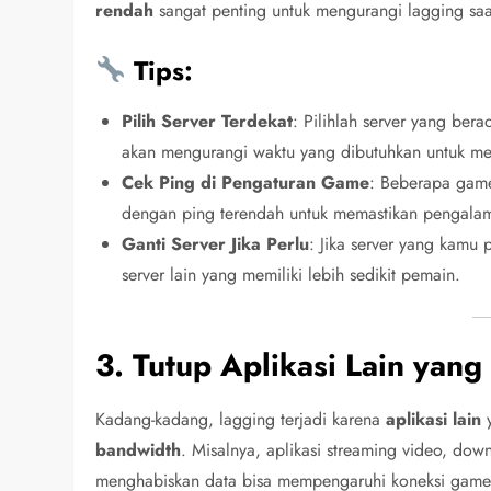
rendah
sangat penting untuk mengurangi lagging sa
Tips:
Pilih Server Terdekat
: Pilihlah server yang ber
akan mengurangi waktu yang dibutuhkan untuk me
Cek Ping di Pengaturan Game
: Beberapa gam
dengan ping terendah untuk memastikan pengalam
Ganti Server Jika Perlu
: Jika server yang kamu 
server lain yang memiliki lebih sedikit pemain.
3. Tutup Aplikasi Lain yan
Kadang-kadang, lagging terjadi karena
aplikasi lain
y
bandwidth
. Misalnya, aplikasi streaming video, dow
menghabiskan data bisa mempengaruhi koneksi game