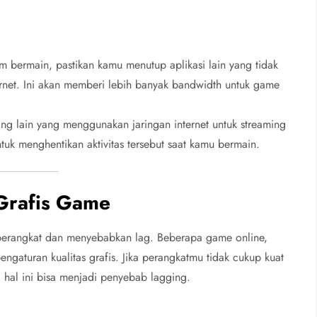
m bermain, pastikan kamu menutup aplikasi lain yang tidak
rnet. Ini akan memberi lebih banyak bandwidth untuk game
rang lain yang menggunakan jaringan internet untuk streaming
tuk menghentikan aktivitas tersebut saat kamu bermain.
Grafis Game
i perangkat dan menyebabkan lag. Beberapa game online,
ngaturan kualitas grafis. Jika perangkatmu tidak cukup kuat
a hal ini bisa menjadi penyebab lagging.