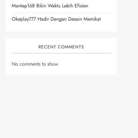
Mantap168 Bikin Waktu Lebih Efisien
Okeplay777 Hadir Dengan Desain Memikat
RECENT COMMENTS
No comments to show.