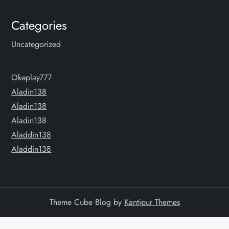
Categories
Uncategorized
Okeplay777
Aladin138
Aladin138
Aladin138
Aladdin138
Aladdin138
Theme Cube Blog by
Kantipur Themes