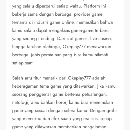
yang selalu diperbarui setiap waktu. Platform ini
bekerja sama dengan berbagai provider game
ternama di industri game online, memastikan bahwa
kamu selalu dapat mengakses game-game terbaru
yang sedang trending. Dari slot games, live casino,
hingga taruhan olahraga, Okeplay777 menawarkan
berbagai jenis permainan yang bisa kamu nikmati
setiap saat.
Salah satu fitur menarik dari Okeplay777 adalah
keberagaman tema game yang ditawarkan. Jika kamu
seorang penggemar game bertema petualangan,
mitologi, atau bahkan horor, kamu bisa menemukan
game yang sesuai dengan selera kamu. Dengan grafis
yang memukau dan efek suara yang realistis, setiap
game yang ditawarkan memberikan pengalaman