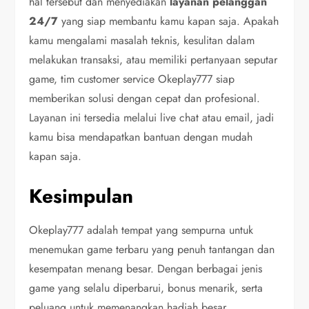
hal tersebut dan menyediakan
layanan pelanggan
24/7
yang siap membantu kamu kapan saja. Apakah
kamu mengalami masalah teknis, kesulitan dalam
melakukan transaksi, atau memiliki pertanyaan seputar
game, tim customer service Okeplay777 siap
memberikan solusi dengan cepat dan profesional.
Layanan ini tersedia melalui live chat atau email, jadi
kamu bisa mendapatkan bantuan dengan mudah
kapan saja.
Kesimpulan
Okeplay777 adalah tempat yang sempurna untuk
menemukan game terbaru yang penuh tantangan dan
kesempatan menang besar. Dengan berbagai jenis
game yang selalu diperbarui, bonus menarik, serta
peluang untuk memenangkan hadiah besar,