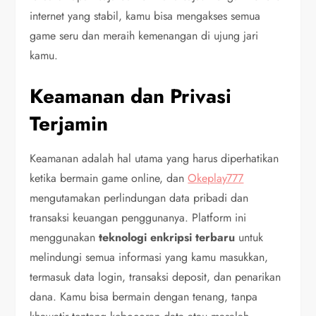
internet yang stabil, kamu bisa mengakses semua
game seru dan meraih kemenangan di ujung jari
kamu.
Keamanan dan Privasi
Terjamin
Keamanan adalah hal utama yang harus diperhatikan
ketika bermain game online, dan
Okeplay777
mengutamakan perlindungan data pribadi dan
transaksi keuangan penggunanya. Platform ini
menggunakan
teknologi enkripsi terbaru
untuk
melindungi semua informasi yang kamu masukkan,
termasuk data login, transaksi deposit, dan penarikan
dana. Kamu bisa bermain dengan tenang, tanpa