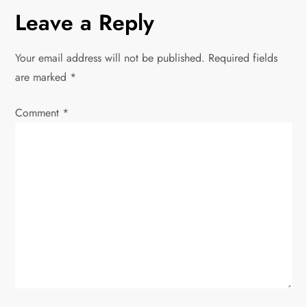
t
Leave a Reply
n
Your email address will not be published.
Required fields
a
are marked
*
v
Comment
*
i
g
a
t
i
o