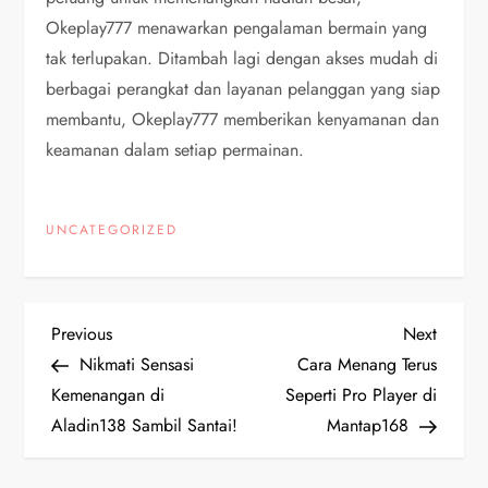
Okeplay777 menawarkan pengalaman bermain yang
tak terlupakan. Ditambah lagi dengan akses mudah di
berbagai perangkat dan layanan pelanggan yang siap
membantu, Okeplay777 memberikan kenyamanan dan
keamanan dalam setiap permainan.
UNCATEGORIZED
P
Previous
Next
Previous
Next
Post
Post
Nikmati Sensasi
Cara Menang Terus
o
Kemenangan di
Seperti Pro Player di
Aladin138 Sambil Santai!
Mantap168
s