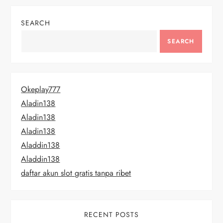
SEARCH
SEARCH
Okeplay777
Aladin138
Aladin138
Aladin138
Aladdin138
Aladdin138
daftar akun slot gratis tanpa ribet
RECENT POSTS