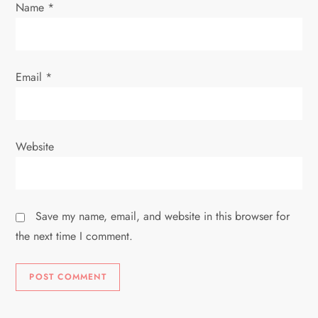
Name
*
n
Email
*
Website
Save my name, email, and website in this browser for
the next time I comment.