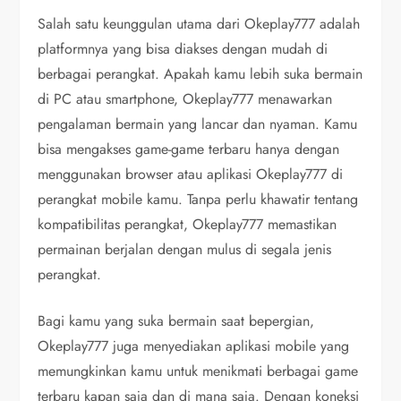
Salah satu keunggulan utama dari Okeplay777 adalah
platformnya yang bisa diakses dengan mudah di
berbagai perangkat. Apakah kamu lebih suka bermain
di PC atau smartphone, Okeplay777 menawarkan
pengalaman bermain yang lancar dan nyaman. Kamu
bisa mengakses game-game terbaru hanya dengan
menggunakan browser atau aplikasi Okeplay777 di
perangkat mobile kamu. Tanpa perlu khawatir tentang
kompatibilitas perangkat, Okeplay777 memastikan
permainan berjalan dengan mulus di segala jenis
perangkat.
Bagi kamu yang suka bermain saat bepergian,
Okeplay777 juga menyediakan aplikasi mobile yang
memungkinkan kamu untuk menikmati berbagai game
terbaru kapan saja dan di mana saja. Dengan koneksi