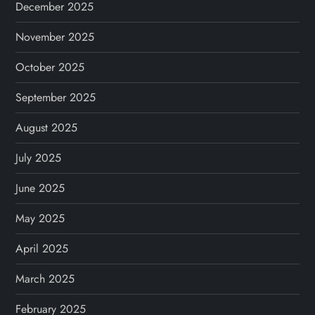
December 2025
November 2025
October 2025
September 2025
August 2025
July 2025
June 2025
May 2025
April 2025
March 2025
February 2025