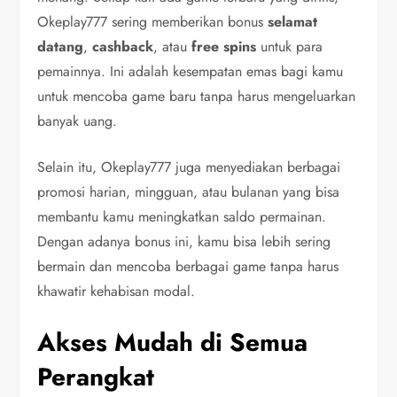
Okeplay777 sering memberikan bonus
selamat
datang
,
cashback
, atau
free spins
untuk para
pemainnya. Ini adalah kesempatan emas bagi kamu
untuk mencoba game baru tanpa harus mengeluarkan
banyak uang.
Selain itu, Okeplay777 juga menyediakan berbagai
promosi harian, mingguan, atau bulanan yang bisa
membantu kamu meningkatkan saldo permainan.
Dengan adanya bonus ini, kamu bisa lebih sering
bermain dan mencoba berbagai game tanpa harus
khawatir kehabisan modal.
Akses Mudah di Semua
Perangkat