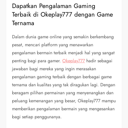
Dapatkan Pengalaman Gaming
Terbaik di Okeplay777 dengan Game
Ternama
Dalam dunia game online yang semakin berkembang
pesat, mencari platform yang menawarkan
pengalaman bermain terbaik menjadi hal yang sangat
penting bagi para gamer.
Okeplay777
hadir sebagai
jawaban bagi mereka yang ingin merasakan
pengalaman gaming terbaik dengan berbagai game
ternama dan kualitas yang tak diragukan lagi. Dengan
beragam pilihan permainan yang menyenangkan dan
peluang kemenangan yang besar, Okeplay777 mampu
memberikan pengalaman bermain yang mengesankan
bagi setiap penggunanya.