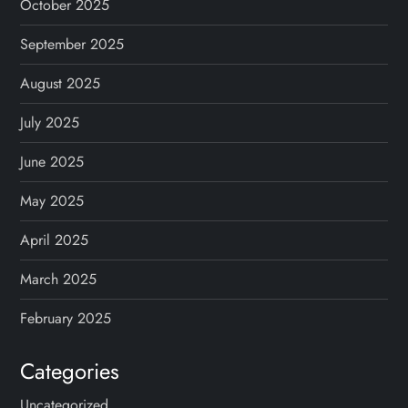
October 2025
September 2025
August 2025
July 2025
June 2025
May 2025
April 2025
March 2025
February 2025
Categories
Uncategorized