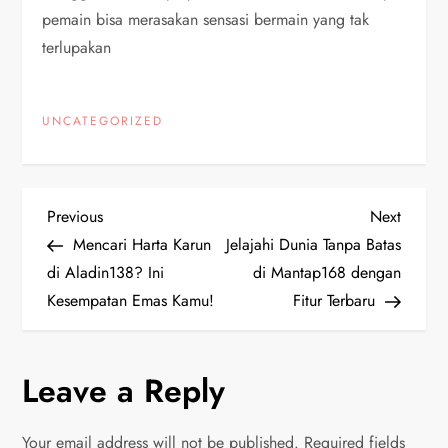
pemain bisa merasakan sensasi bermain yang tak
terlupakan
UNCATEGORIZED
P
Previous
Next
Previous
Next
Post
Post
Mencari Harta Karun
Jelajahi Dunia Tanpa Batas
o
di Aladin138? Ini
di Mantap168 dengan
Kesempatan Emas Kamu!
Fitur Terbaru
s
t
Leave a Reply
n
Your email address will not be published.
Required fields