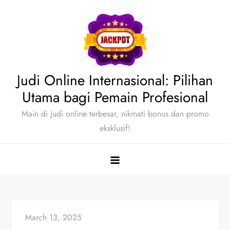
Skip
to
content
Judi Online Internasional: Pilihan
Utama bagi Pemain Profesional
Main di judi online terbesar, nikmati bonus dan promo
eksklusif!