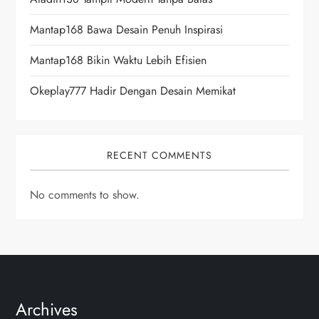
Mantap168 Bawa Desain Penuh Inspirasi
Mantap168 Bikin Waktu Lebih Efisien
Okeplay777 Hadir Dengan Desain Memikat
RECENT COMMENTS
No comments to show.
Archives