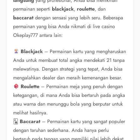
langsung
yang profesional, Anda bisa menikmati
permainan seperti
blackjack
,
roulette
, dan
baccarat
dengan sensasi yang lebih seru. Beberapa
permainan yang bisa Anda nikmati di live casino
Okeplay777 antara lain:
Blackjack
– Permainan kartu yang mengharuskan
Anda untuk membuat total angka mendekati 21 tanpa
melewatinya. Dengan strategi yang tepat, Anda bisa
mengalahkan dealer dan meraih kemenangan besar.
Roulette
– Permainan meja yang penuh dengan
ketegangan, di mana Anda bisa bertaruh pada angka
atau warna dan menunggu bola yang berputar untuk
melihat hasilnya.
🃑
Baccarat
– Permainan kartu yang sangat populer
dengan taruhan sederhana. Anda hanya perlu
bertaruh pada tangan yang memiliki nilai lebih dekat