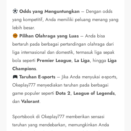
Odds yang Menguntungkan
– Dengan odds
yang kompetitif, Anda memiliki peluang menang yang
lebih besar.
Pilihan Olahraga yang Luas
– Anda bisa
bertaruh pada berbagai pertandingan olahraga dari
liga internasional dan domestik, termasuk liga sepak
bola seperti
Premier League
,
La Liga
, hingga
Liga
Champions
.
Taruhan E-sports
– Jika Anda menyukai e-sports,
Okeplay777 menyediakan taruhan pada berbagai
game populer seperti
Dota 2
,
League of Legends
,
dan
Valorant
.
Sportsbook di Okeplay777 memberikan sensasi
taruhan yang mendebarkan, memungkinkan Anda