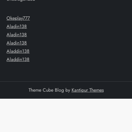
Okeplay777
Aladin138
Aladin138
Aladin138
Aladdin138
Aladdin138
Theme Cube Blog by
Kantipur Themes