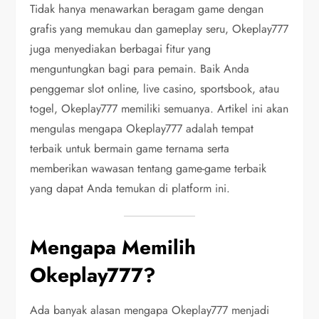
Tidak hanya menawarkan beragam game dengan
grafis yang memukau dan gameplay seru, Okeplay777
juga menyediakan berbagai fitur yang
menguntungkan bagi para pemain. Baik Anda
penggemar slot online, live casino, sportsbook, atau
togel, Okeplay777 memiliki semuanya. Artikel ini akan
mengulas mengapa Okeplay777 adalah tempat
terbaik untuk bermain game ternama serta
memberikan wawasan tentang game-game terbaik
yang dapat Anda temukan di platform ini.
Mengapa Memilih
Okeplay777?
Ada banyak alasan mengapa Okeplay777 menjadi