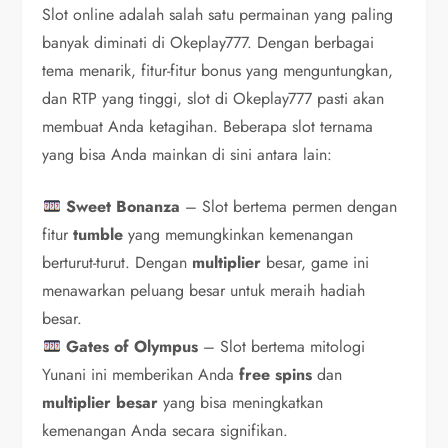
Slot online adalah salah satu permainan yang paling
banyak diminati di Okeplay777. Dengan berbagai
tema menarik, fitur-fitur bonus yang menguntungkan,
dan RTP yang tinggi, slot di Okeplay777 pasti akan
membuat Anda ketagihan. Beberapa slot ternama
yang bisa Anda mainkan di sini antara lain:
Sweet Bonanza
– Slot bertema permen dengan
fitur
tumble
yang memungkinkan kemenangan
berturut-turut. Dengan
multiplier
besar, game ini
menawarkan peluang besar untuk meraih hadiah
besar.
Gates of Olympus
– Slot bertema mitologi
Yunani ini memberikan Anda
free spins
dan
multiplier besar
yang bisa meningkatkan
kemenangan Anda secara signifikan.