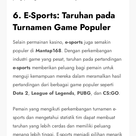
6. E-Sports: Taruhan pada
Turnamen Game Populer
Selain permainan kasino,
e-sports
juga semakin
populer di
Mantap168
. Dengan perkembangan
industri game yang pesat, taruhan pada pertandingan
e-sports
memberikan peluang bagi pemain untuk
menguji kemampuan mereka dalam meramalkan hasil
pertandingan dari berbagai game populer seperti
Dota 2
,
League of Legends
,
PUBG
, dan
CS:GO
.
Pemain yang mengikuti perkembangan turnamen e-
sports dan mengetahui statistik tim dapat membuat
taruhan yang lebih cerdas dan memiliki peluang
menang lebih tinggi. E-sports menjadi pilihan menarik