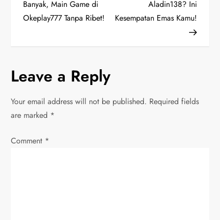
o
Banyak, Main Game di
Aladin138? Ini
Okeplay777 Tanpa Ribet!
Kesempatan Emas Kamu!
s
t
n
Leave a Reply
a
Your email address will not be published.
Required fields
v
are marked
*
i
Comment
*
g
a
t