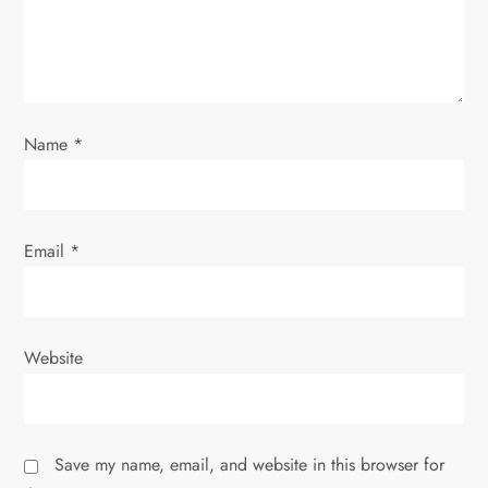
i
o
n
Name
*
Email
*
Website
Save my name, email, and website in this browser for