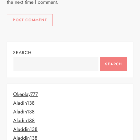
the next time I comment.
SEARCH
SEARCH
Okeplay777
Aladin138
Aladin138
Aladin138
Aladdin138
Aladdin138