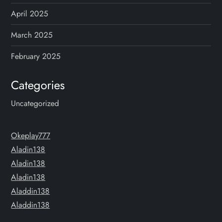
April 2025
March 2025
February 2025
Categories
Uncategorized
Okeplay777
Aladin138
Aladin138
Aladin138
Aladdin138
Aladdin138