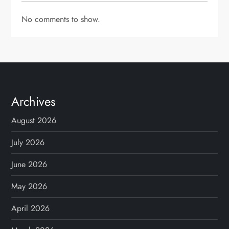
No comments to show.
Archives
August 2026
July 2026
June 2026
May 2026
April 2026