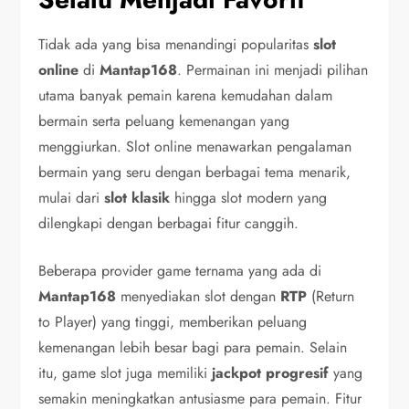
Tidak ada yang bisa menandingi popularitas
slot
online
di
Mantap168
. Permainan ini menjadi pilihan
utama banyak pemain karena kemudahan dalam
bermain serta peluang kemenangan yang
menggiurkan. Slot online menawarkan pengalaman
bermain yang seru dengan berbagai tema menarik,
mulai dari
slot klasik
hingga slot modern yang
dilengkapi dengan berbagai fitur canggih.
Beberapa provider game ternama yang ada di
Mantap168
menyediakan slot dengan
RTP
(Return
to Player) yang tinggi, memberikan peluang
kemenangan lebih besar bagi para pemain. Selain
itu, game slot juga memiliki
jackpot progresif
yang
semakin meningkatkan antusiasme para pemain. Fitur