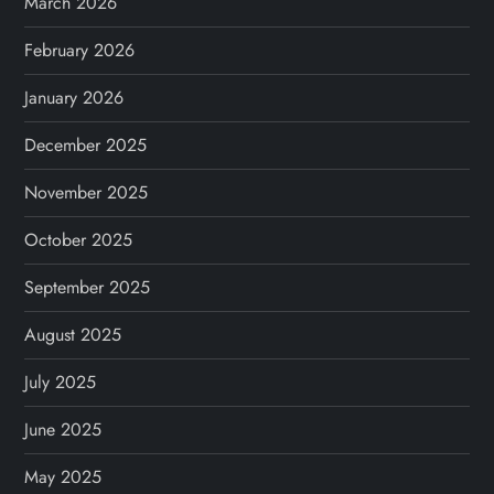
March 2026
February 2026
January 2026
December 2025
November 2025
October 2025
September 2025
August 2025
July 2025
June 2025
May 2025