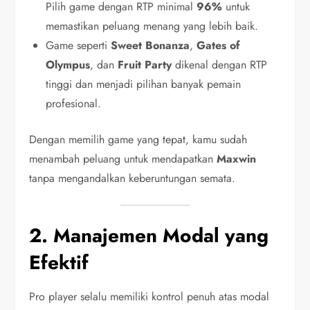
Pilih game dengan RTP minimal
96%
untuk
memastikan peluang menang yang lebih baik.
Game seperti
Sweet Bonanza
,
Gates of
Olympus
, dan
Fruit Party
dikenal dengan RTP
tinggi dan menjadi pilihan banyak pemain
profesional.
Dengan memilih game yang tepat, kamu sudah
menambah peluang untuk mendapatkan
Maxwin
tanpa mengandalkan keberuntungan semata.
2. Manajemen Modal yang
Efektif
Pro player selalu memiliki kontrol penuh atas modal