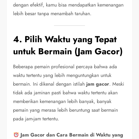
dengan efektif, kamu bisa mendapatkan kemenangan
lebih besar tanpa menambah taruhan.
4. Pilih Waktu yang Tepat
untuk Bermain (Jam Gacor)
Beberapa pemain profesional percaya bahwa ada
waktu tertentu yang lebih menguntungkan untuk
bermain. Ini dikenal dengan istilah
jam gacor
. Meski
tidak ada jaminan pasti bahwa waktu tertentu akan
memberikan kemenangan lebih banyak, banyak
pemain yang merasa lebih beruntung saat bermain
pada jam-jam tertentu.
Jam Gacor dan Cara Bermain di Waktu yang