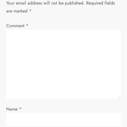
a
Your email address will not be published.
Required fields
v
are marked
*
i
Comment
*
g
a
t
i
o
n
Name
*