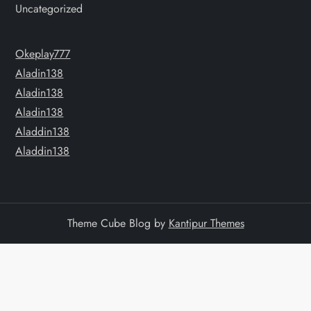
Uncategorized
Okeplay777
Aladin138
Aladin138
Aladin138
Aladdin138
Aladdin138
Theme Cube Blog by
Kantipur Themes