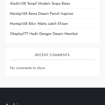
Aladin138 Tampil Modern Tanpa Batas
Mantap168 Bawa Desain Penuh Inspirasi
Mantap168 Bikin Waktu Lebih Efisien
Okeplay777 Hadir Dengan Desain Memikat
RECENT COMMENTS
No comments to show.