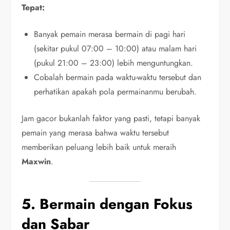
Tepat:
Banyak pemain merasa bermain di pagi hari
(sekitar pukul 07:00 – 10:00) atau malam hari
(pukul 21:00 – 23:00) lebih menguntungkan.
Cobalah bermain pada waktu-waktu tersebut dan
perhatikan apakah pola permainanmu berubah.
Jam gacor bukanlah faktor yang pasti, tetapi banyak
pemain yang merasa bahwa waktu tersebut
memberikan peluang lebih baik untuk meraih
Maxwin
.
5. Bermain dengan Fokus
dan Sabar