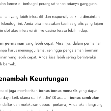
lan lancar di berbagai perangkat tanpa adanya gangguan.
nan yang lebih interaktif dan responsif, baik itu dimainkan
teknologi ini, Anda bisa merasakan kualitas grafis yang tajam
slot atau interaksi di live casino terasa lebih hidup.
an permainan
yang lebih cepat. Misalnya, dalam permainan
anpa harus menunggu lama, sehingga pengalaman bermain
an yang lebih cepat, Anda bisa lebih sering berinteraksi
h banyak.
Menambah Keuntungan
tetapi juga memberikan
bonus-bonus menarik
yang dapat
 daya tarik utama dari Aladin138 adalah
bonus sambutan
ndaftar dan melakukan deposit pertama, Anda akan langsung