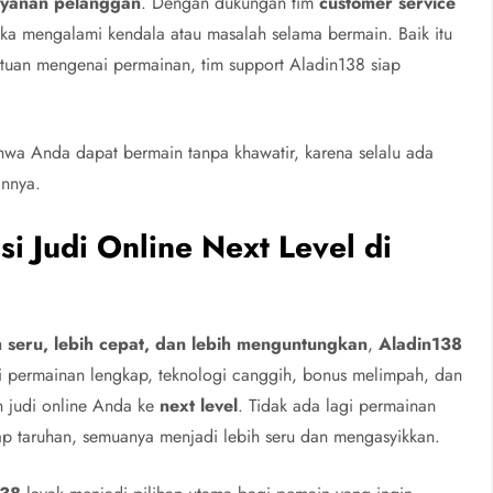
ayanan pelanggan
. Dengan dukungan tim
customer service
ika mengalami kendala atau masalah selama bermain. Baik itu
antuan mengenai permainan, tim support Aladin138 siap
hwa Anda dapat bermain tanpa khawatir, karena selalu ada
annya.
i Judi Online Next Level di
h seru, lebih cepat, dan lebih menguntungkan
,
Aladin138
i permainan lengkap, teknologi canggih, bonus melimpah, dan
 judi online Anda ke
next level
. Tidak ada lagi permainan
p taruhan, semuanya menjadi lebih seru dan mengasyikkan.