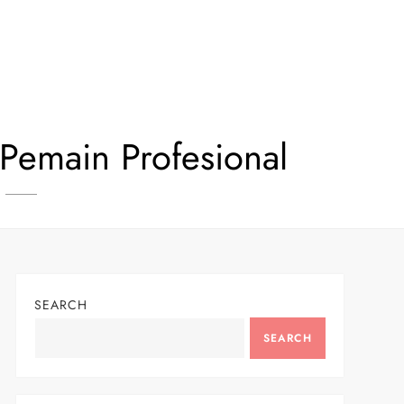
 Pemain Profesional
SEARCH
SEARCH