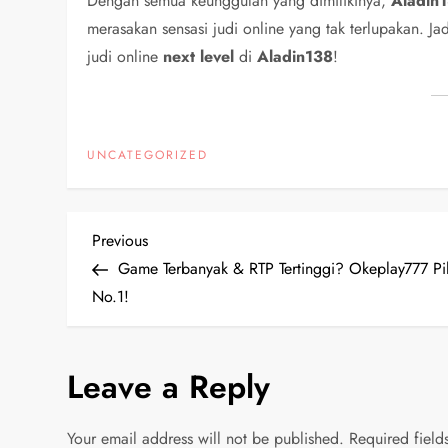
Dengan semua keunggulan yang dimilikinya,
Aladin
merasakan sensasi judi online yang tak terlupakan. Ja
judi online
next level
di
Aladin138
!
UNCATEGORIZED
P
Previous
Previous
Post
Game Terbanyak & RTP Tertinggi? Okeplay777 Pi
o
No.1!
s
Leave a Reply
t
n
Your email address will not be published.
Required fiel